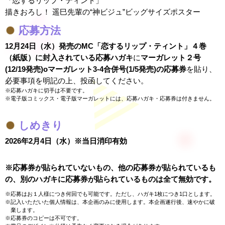
「恋するリップ・ティント」
描きおろし！ 遥巳先輩の“神ビジュ”ビッグサイズポスター
応募方法
12月24日（水）発売のMC「恋するリップ・ティント」４巻
（紙版）に封入されている応募ハガキ
に
マーガレット２号
(12/19発売)oマーガレット3-4合併号(1/5発売)の応募券
を貼り、
必要事項を明記の上、投函してください。
応募ハガキに切手は不要です。
電子版コミックス・電子版マーガレットには、応募ハガキ・応募券は付きません。
しめきり
2026年2月4日（水）※当日消印有効
※応募券が貼られていないもの、他の応募券が貼られているも
の、別のハガキに応募券が貼られているものは全て無効です。
応募はお１人様につき何回でも可能です。ただし、ハガキ1枚につき1口とします。
記入いただいた個人情報は、本企画のみに使用します。本企画遂行後、速やかに破
棄します。
応募券のコピーは不可です。